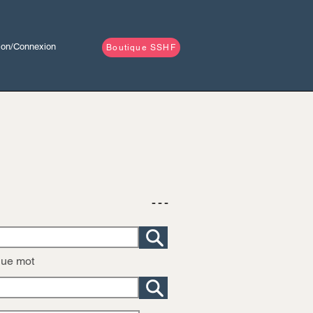
tion/Connexion
Boutique SSHF
- - -
que mot