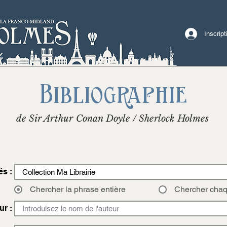
Inscrip
Bibliographie
de Sir Arthur Conan Doyle / Sherlock Holmes
és :
Chercher la phrase entière
Chercher cha
ur :