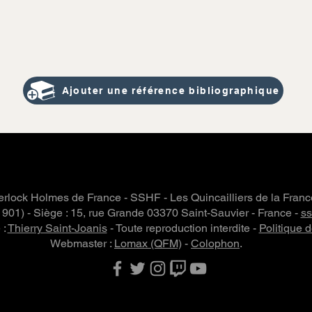
Ajouter une référence bibliographique
rlock Holmes de France - SSHF - Les Quincailliers de la Fran
 1901) - Siège : 15, rue Grande 03370 Saint-Sauvier - France -
s
 :
Thierry Saint-Joanis
- Toute reproduction interdite -
Politique d
Webmaster :
Lomax (QFM)
-
Colophon
.