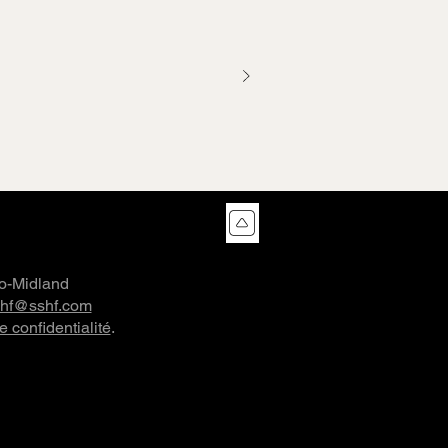
co-Midland
shf@sshf.com
e confidentialité
.