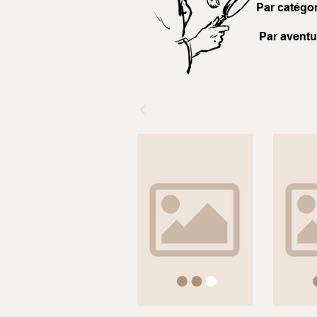
Par catégor
Par aventu