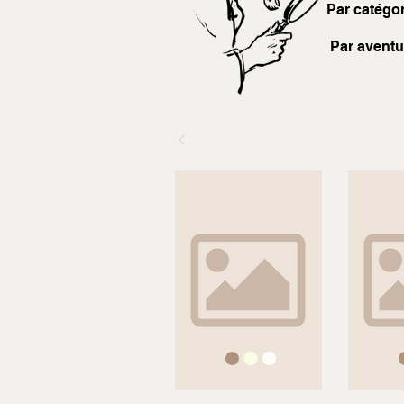
Par catégor
Par aventu