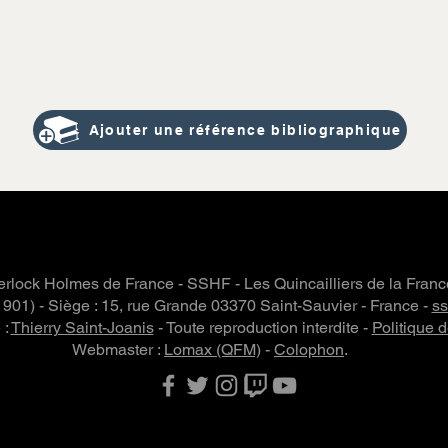
Ajouter une référence bibliographique
rlock Holmes de France - SSHF - Les Quincailliers de la Fran
 1901) - Siège : 15, rue Grande 03370 Saint-Sauvier - France -
s
 :
Thierry Saint-Joanis
- Toute reproduction interdite -
Politique d
Webmaster :
Lomax (QFM)
-
Colophon
.