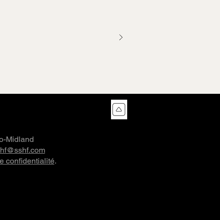
co-Midland
shf@sshf.com
e confidentialité
.