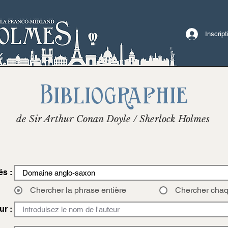
Inscrip
Bibliographie
de Sir Arthur Conan Doyle / Sherlock Holmes
és :
Chercher la phrase entière
Chercher cha
ur :