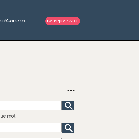
tion/Connexion
Boutique SSHF
- - -
que mot