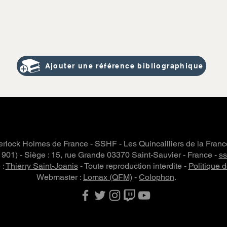
Ajouter une référence bibliographique
rlock Holmes de France - SSHF - Les Quincailliers de la Fran
 1901) - Siège : 15, rue Grande 03370 Saint-Sauvier - France -
s
 :
Thierry Saint-Joanis
- Toute reproduction interdite -
Politique d
Webmaster :
Lomax (QFM)
-
Colophon
.