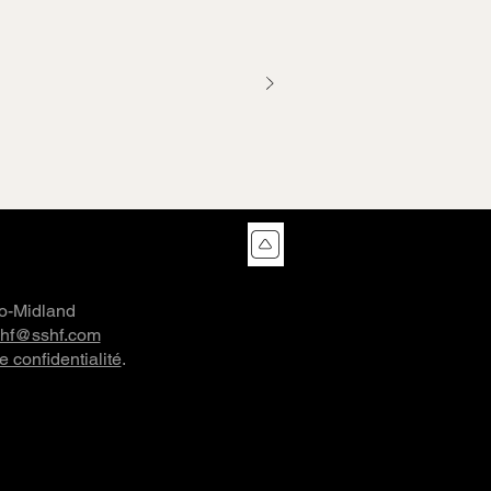
co-Midland
shf@sshf.com
e confidentialité
.