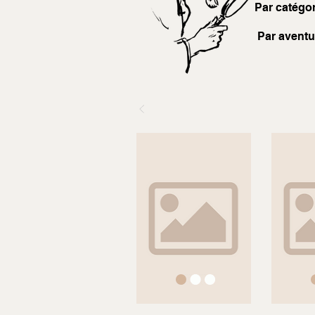
Par catégor
Par aventu