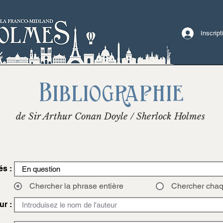
Inscrip
Bibliographie
de Sir Arthur Conan Doyle / Sherlock Holmes
és :
Chercher la phrase entière
Chercher cha
ur :