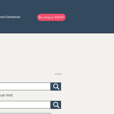
tion/Connexion
Boutique SSHF
- - -
que mot