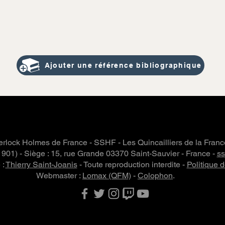
Ajouter une référence bibliographique
rlock Holmes de France - SSHF - Les Quincailliers de la Fran
 1901) - Siège : 15, rue Grande 03370 Saint-Sauvier - France -
s
 :
Thierry Saint-Joanis
- Toute reproduction interdite -
Politique d
Webmaster :
Lomax (QFM)
-
Colophon
.