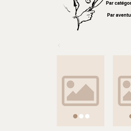
Par catégor
Par aventu