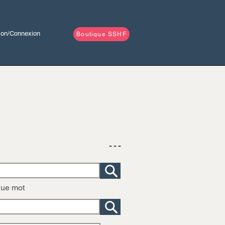
tion/Connexion
Boutique SSHF
- - -
que mot