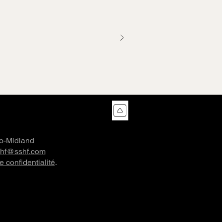
co-Midland
shf@sshf.com
e confidentialité
.