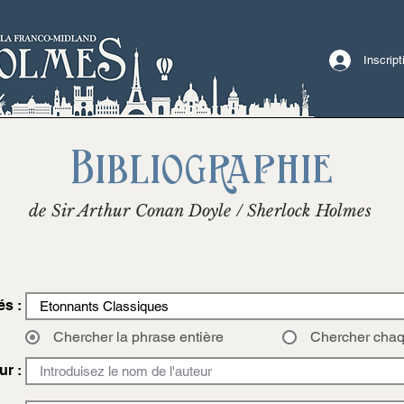
Inscrip
Bibliographie
de Sir Arthur Conan Doyle / Sherlock Holmes
és :
Chercher la phrase entière
Chercher cha
ur :