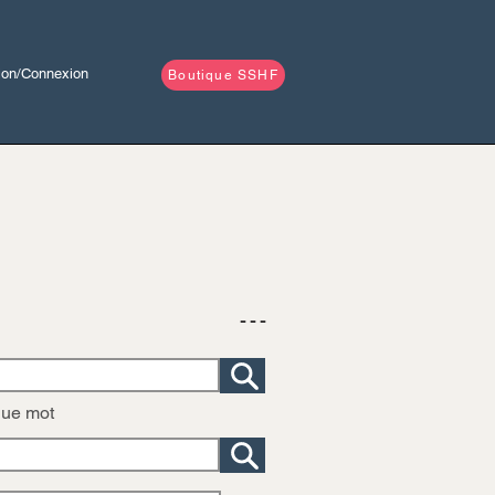
tion/Connexion
Boutique SSHF
- - -
que mot