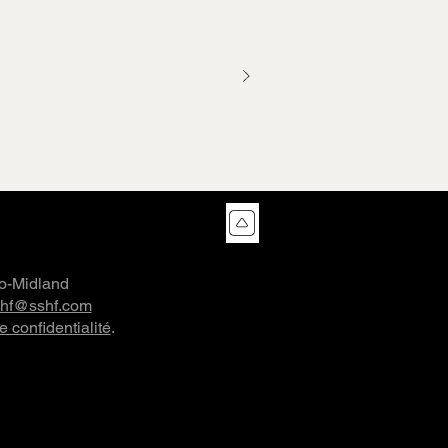
co-Midland
shf@sshf.com
e confidentialité
.