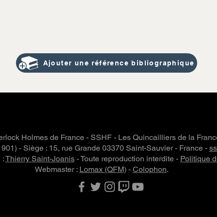
Ajouter une référence bibliographique
rlock Holmes de France - SSHF - Les Quincailliers de la Fran
 1901) - Siège : 15, rue Grande 03370 Saint-Sauvier - France -
s
 :
Thierry Saint-Joanis
- Toute reproduction interdite -
Politique d
Webmaster :
Lomax (QFM)
-
Colophon
.