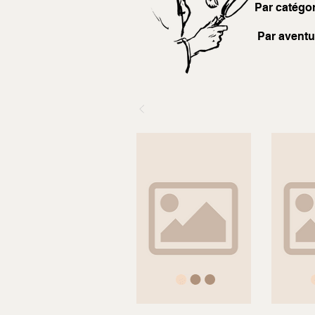
Par catégor
Par aventu