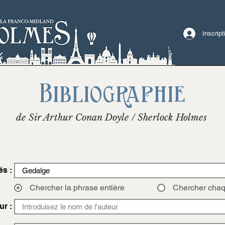
Inscrip
Bibliographie
de Sir Arthur Conan Doyle / Sherlock Holmes
és :
Chercher la phrase entière
Chercher cha
ur :