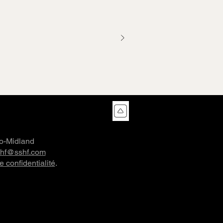
co-Midland
shf@sshf.com
e confidentialité
.