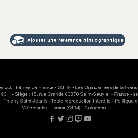
Ajouter une référence bibliographique
rlock Holmes de France - SSHF - Les Quincailliers de la Fran
 1901) - Siège : 15, rue Grande 03370 Saint-Sauvier - France -
s
 :
Thierry Saint-Joanis
- Toute reproduction interdite -
Politique d
Webmaster :
Lomax (QFM)
-
Colophon
.