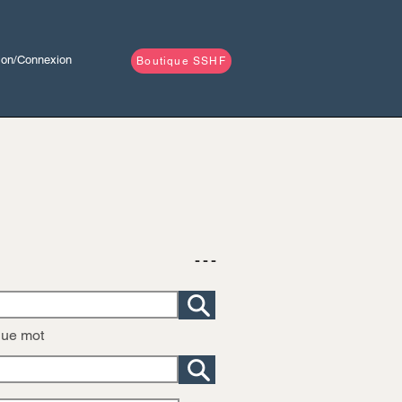
tion/Connexion
Boutique SSHF
- - -
que mot