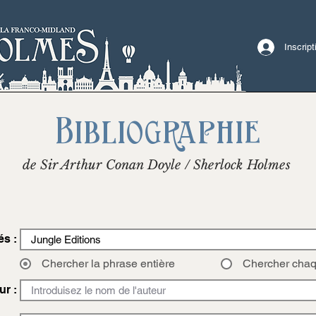
Inscrip
Bibliographie
de Sir Arthur Conan Doyle / Sherlock Holmes
és :
Chercher la phrase entière
Chercher cha
ur :