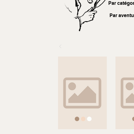
Par catégor
Par aventu