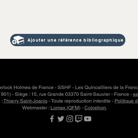
Ajouter une référence bibliographique
rlock Holmes de France - SSHF - Les Quincailliers de la Fran
 1901) - Siège : 15, rue Grande 03370 Saint-Sauvier - France -
s
 :
Thierry Saint-Joanis
- Toute reproduction interdite -
Politique d
Webmaster :
Lomax (QFM)
-
Colophon
.