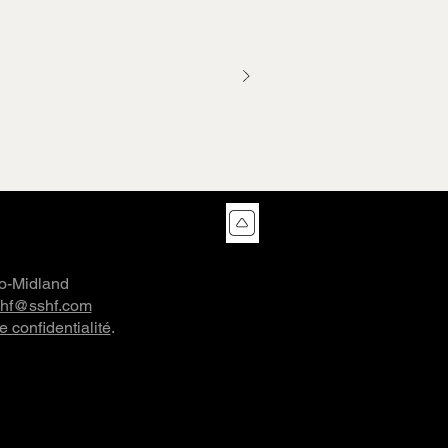
co-Midland
shf@sshf.com
e confidentialité
.