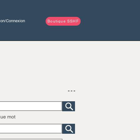
tion/Connexion
Boutique SSHF
- - -
que mot