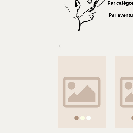
Par catégor
Par aventu