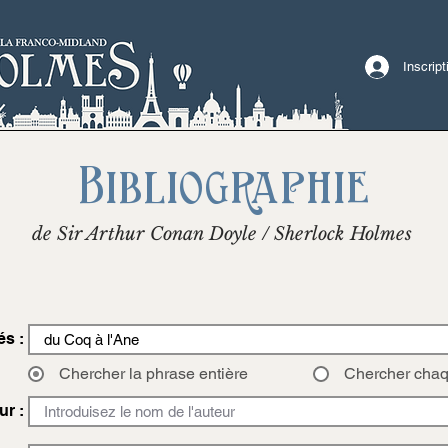
Inscrip
Bibliographie
de Sir Arthur Conan Doyle / Sherlock Holmes
és :
Chercher la phrase entière
Chercher cha
ur :