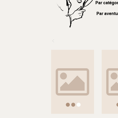
Par catégor
Par aventu