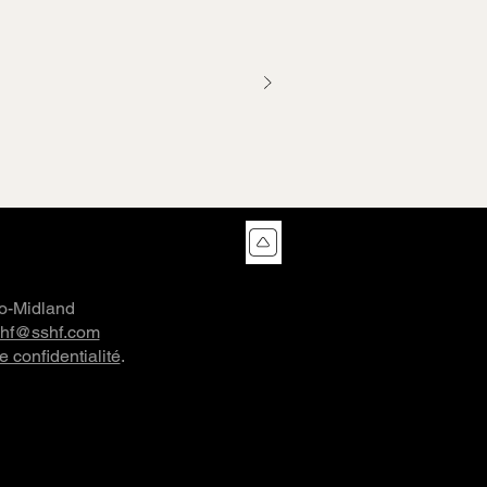
co-Midland
shf@sshf.com
e confidentialité
.