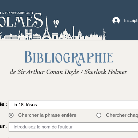
Inscrip
Bibliographie
de Sir Arthur Conan Doyle / Sherlock Holmes
és :
Chercher la phrase entière
Chercher cha
ur :