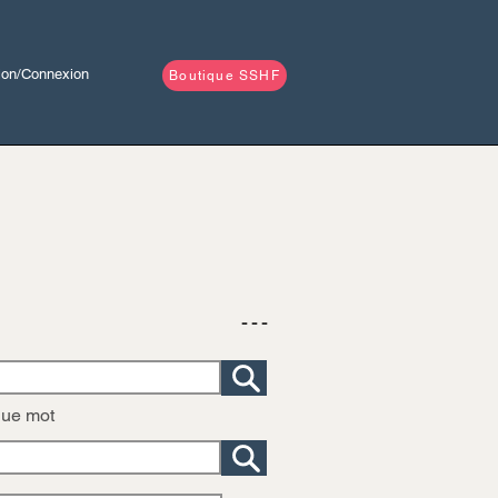
tion/Connexion
Boutique SSHF
- - -
que mot