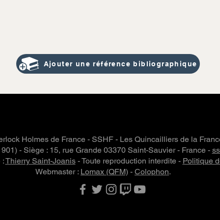
Ajouter une référence bibliographique
rlock Holmes de France - SSHF - Les Quincailliers de la Fran
 1901) - Siège : 15, rue Grande 03370 Saint-Sauvier - France -
s
 :
Thierry Saint-Joanis
- Toute reproduction interdite -
Politique d
Webmaster :
Lomax (QFM)
-
Colophon
.