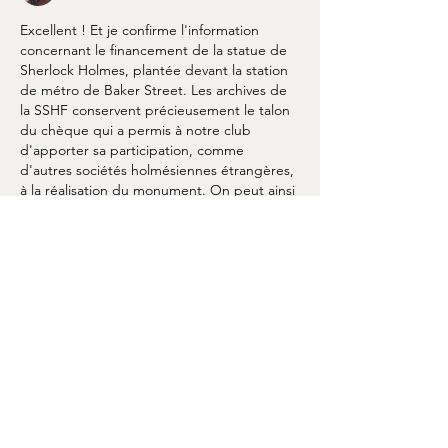
Excellent ! Et je confirme l'information 
concernant le financement de la statue de 
Sherlock Holmes, plantée devant la station 
de métro de Baker Street. Les archives de 
la SSHF conservent précieusement le talon 
du chèque qui a permis à notre club 
d'apporter sa participation, comme 
d'autres sociétés holmésiennes étrangères, 
à la réalisation du monument. On peut ainsi 
considérer qu'un petit morceau appartient 
à la France. Je me souviens avoir été 
témoin, le jour de l'inauguration, d'une 
faute d'orthographe gravée sur…