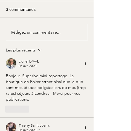
3 commentaires
Rédigez un commentaire...
Défi lecture 26 : "Le
Défi lecture 25 :
Pouce de l'ingénieur",
"L'Homme à la l
jeudi 26 février
tordue", jeudi 29
Les plus récents
Lionel LAVAL
03 avr. 2020
Bonjour. Superbe mini-reportage. La 
boutique de Baker street ainsi que le pub 
sont mes étapes obligées lors de mes (trop 
rares) séjours à Londres.  Merci pour vos 
publications.
J'aime
Thierry Saint-Joanis
03 avr. 2020
•