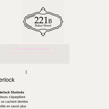
Connexion/Inscription
erlock
Herlock Sholmès 
êteurs s'éparpillent 
 se cachent derrière 
mble en savoir plus 