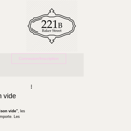
Connexion/Inscription
n vide
ison vide"
, les 
importe. Les 