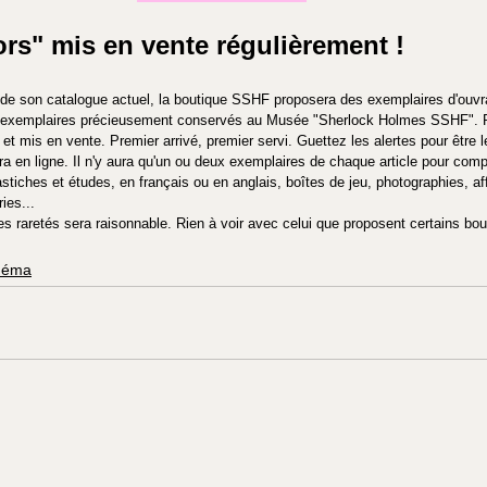
ors" mis en vente régulièrement !
de son catalogue actuel, la boutique SSHF proposera des exemplaires d'ouvr
s exemplaires précieusement conservés au Musée "Sherlock Holmes SSHF". R
re et mis en vente. Premier arrivé, premier servi. Guettez les alertes pour être 
a en ligne. Il n'y aura qu'un ou deux exemplaires de chaque article pour compl
pastiches et études, en français ou en anglais, boîtes de jeu, photographies, a
ies... 
es raretés sera raisonnable. Rien à voir avec celui que proposent certains bou
néma