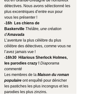
eut en Grande-Bretagne de nombreux 
détectives. Nous avons sélectionné les 
plus excentriques d’entre eux pour 
vous les présenter !
-16h  Les chiens de 
Baskerville 
Théâtre, une création 
d'
Amavada
L’aventure la plus célèbre du plus 
célèbre des détectives, comme vous ne 
l’avez jamais vue !
-16h30  Hilarious Sherlock Holmes, 
les parodies crazy !
Diaporama 
commenté
Les membres de la 
Maison du roman 
populaire 
ont enquêté pour dénicher 
les pastiches les plus incongrus et les 
parodies les plus zinzins.
-17h  Tea time ! 
Concert 
Mélanie Ghestin au piano et Manuel 