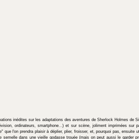
ormations inédites sur les adaptations des aventures de Sherlock Holmes de Si
évision, ordinateurs, smartphone...) et sur scène, joliment imprimées sur p
" que l'on prendra plaisir à déplier, plier, froisser, et, pourquoi pas, ensuite u
de semelle dans une vieille godasse trouée (mais on peut aussi le garder p