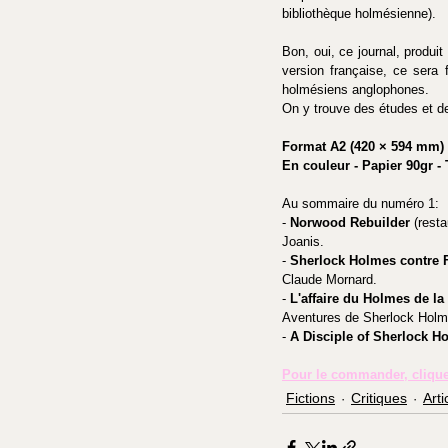
bibliothèque holmésienne).
Bon, oui, ce journal, produi
version française, ce sera f
holmésiens anglophones.
On y trouve des études et de
Format A2 (420 × 594 mm) 
En couleur - Papier 90gr - 
Au sommaire du numéro 1:
- 
Norwood Rebuilder
 (rest
Joanis.
- 
Sherlock Holmes contre 
Claude Mornard.
- 
L'affaire du Holmes de la
Aventures de Sherlock Holme
- 
A Disciple of Sherlock H
Pour le commander, clique
Fictions
Critiques
Arti