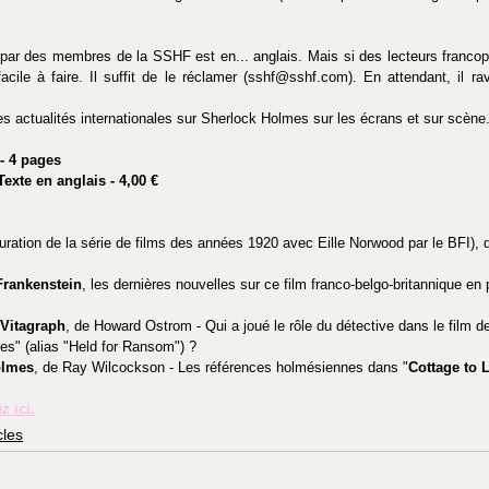
t par des membres de la SSHF est en... anglais. Mais si des lecteurs franco
acile à faire. Il suffit de le réclamer (sshf@sshf.com). En attendant, il ravi
s actualités internationales sur Sherlock Holmes sur les écrans et sur scène
- 4 pages 
Texte en anglais - 4,00 €
auration de la série de films des années 1920 avec Eille Norwood par le BFI), d
Frankenstein
, les dernières nouvelles sur ce film franco-belgo-britannique en
 Vitagraph
, de Howard Ostrom - Qui a joué le rôle du détective dans le film d
s" (alias "Held for Ransom") ?
olmes
, de Ray Wilcockson - Les références holmésiennes dans "
Cottage to L
z ici.
cles