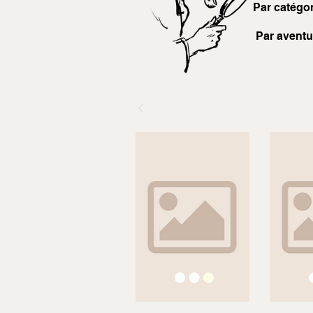
Par catégor
Par aventu