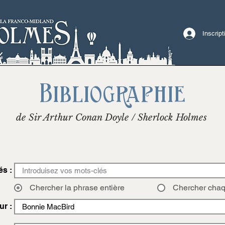
Inscrip
Bibliographie
de Sir Arthur Conan Doyle / Sherlock Holmes
és :
Chercher la phrase entière
Chercher cha
ur :