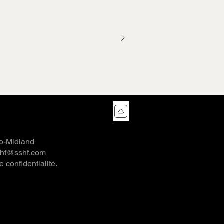
co-Midland
shf@sshf.com
e confidentialité
.