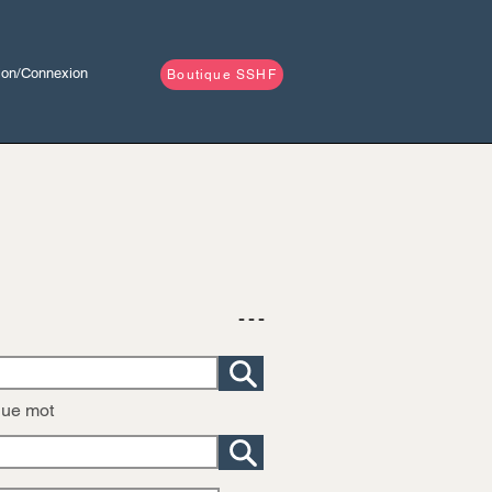
tion/Connexion
Boutique SSHF
- - -
que mot