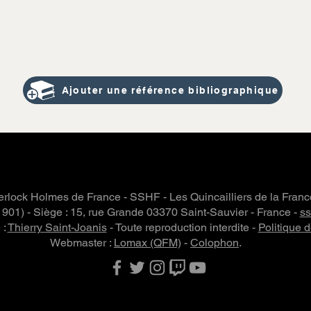
Ajouter une référence bibliographique
rlock Holmes de France - SSHF - Les Quincailliers de la Fran
 1901) - Siège : 15, rue Grande 03370 Saint-Sauvier - France -
s
 :
Thierry Saint-Joanis
- Toute reproduction interdite -
Politique d
Webmaster :
Lomax (QFM)
-
Colophon
.