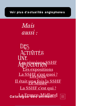
Voir plus d'actualités anglophones
Mais
aussi :
Des
Activités
Une
Les réunions SSHF
Association
Les expositions
La SSHF c'est quoi ?
Les Jeux
Il était une fois la SSHF
Le Musée
La SSHF c'est qui ?
La Franco-Midland
Catalogue des animations SSHF