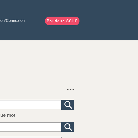
tion/Connexion
Boutique SSHF
- - -
que mot