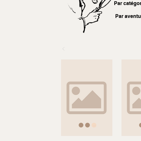
Par catégor
Par aventu