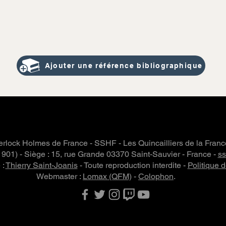
Ajouter une référence bibliographique
rlock Holmes de France - SSHF - Les Quincailliers de la Fran
 1901) - Siège : 15, rue Grande 03370 Saint-Sauvier - France -
s
 :
Thierry Saint-Joanis
- Toute reproduction interdite -
Politique d
Webmaster :
Lomax (QFM)
-
Colophon
.