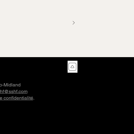
co-Midland
shf@sshf.com
e confidentialité
.