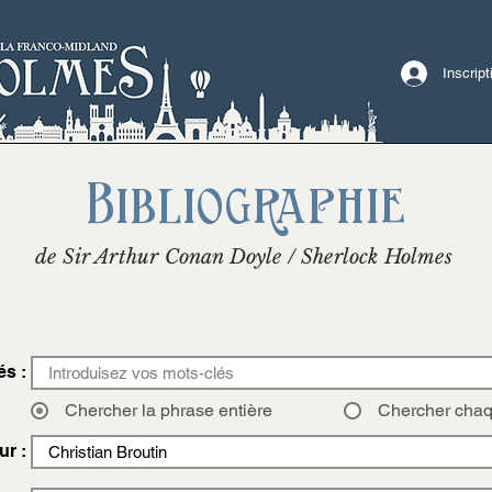
Inscrip
Bibliographie
de Sir Arthur Conan Doyle / Sherlock Holmes
és :
Chercher la phrase entière
Chercher cha
ur :