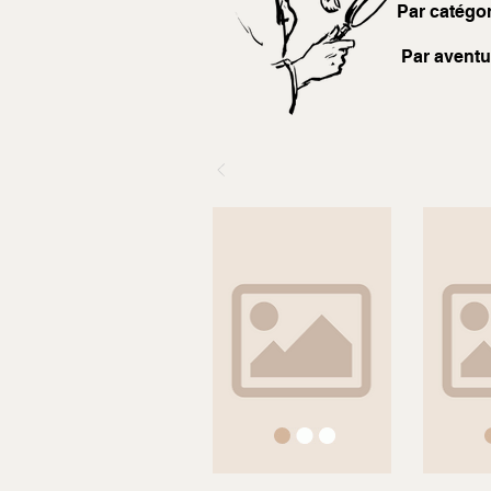
Par catégor
Par aventu