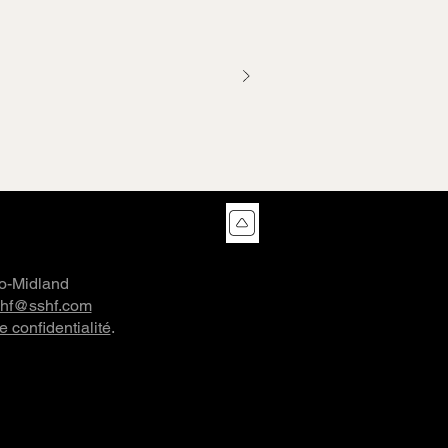
co-Midland
shf@sshf.com
e confidentialité
.