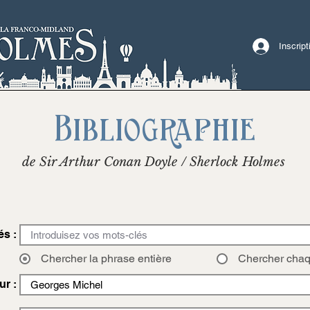
Inscrip
Bibliographie
de Sir Arthur Conan Doyle / Sherlock Holmes
és :
Chercher la phrase entière
Chercher cha
ur :