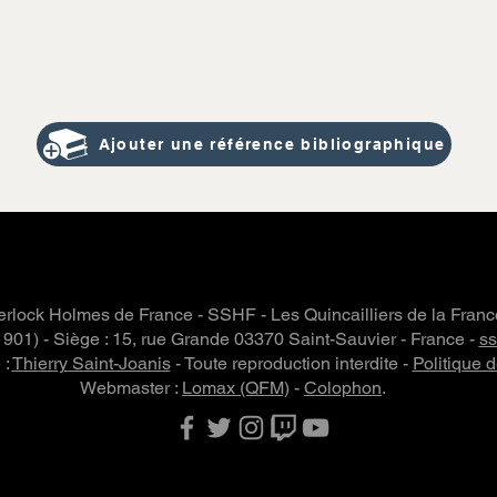
Ajouter une référence bibliographique
rlock Holmes de France - SSHF - Les Quincailliers de la Fran
 1901) - Siège : 15, rue Grande 03370 Saint-Sauvier - France -
s
 :
Thierry Saint-Joanis
- Toute reproduction interdite -
Politique d
Webmaster :
Lomax (QFM)
-
Colophon
.