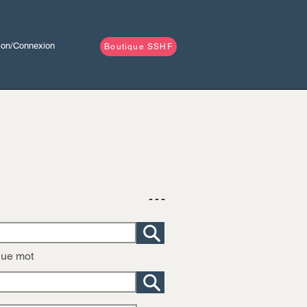
tion/Connexion
Boutique SSHF
- - -
que mot