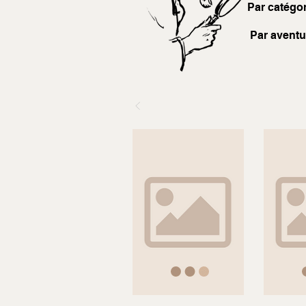
Par catégor
Par aventu