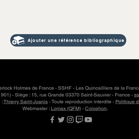
Ajouter une référence bibliographique
rlock Holmes de France - SSHF - Les Quincailliers de la Fran
 1901) - Siège : 15, rue Grande 03370 Saint-Sauvier - France -
s
 :
Thierry Saint-Joanis
- Toute reproduction interdite -
Politique d
Webmaster :
Lomax (QFM)
-
Colophon
.