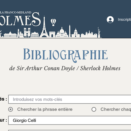
Inscrip
Bibliographie
de Sir Arthur Conan Doyle / Sherlock Holmes
és :
Chercher la phrase entière
Chercher cha
ur :