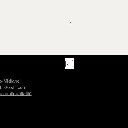
co-Midland
shf@sshf.com
e confidentialité
.