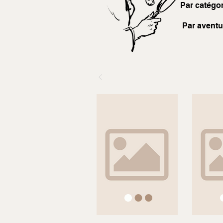
Par catégor
Par aventu