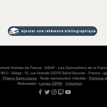
Ajouter une référence bibliographique
rlock Holmes de France - SSHF - Les Quincailliers de la Fran
 1901) - Siège : 15, rue Grande 03370 Saint-Sauvier - France -
s
 :
Thierry Saint-Joanis
- Toute reproduction interdite -
Politique d
Webmaster :
Lomax (QFM)
-
Colophon
.