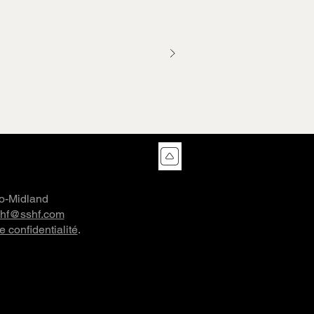
co-Midland
shf@sshf.com
e confidentialité
.