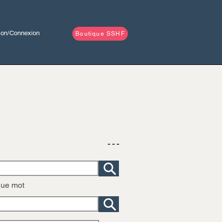
tion/Connexion
Boutique SSHF
- - -
que mot