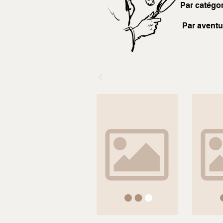
Par catégor
Par aventu