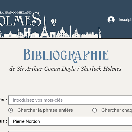
Inscrip
Bibliographie
de Sir Arthur Conan Doyle / Sherlock Holmes
és :
Chercher la phrase entière
Chercher cha
ur :