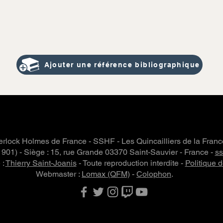
Ajouter une référence bibliographique
rlock Holmes de France - SSHF - Les Quincailliers de la Fran
 1901) - Siège : 15, rue Grande 03370 Saint-Sauvier - France -
s
 :
Thierry Saint-Joanis
- Toute reproduction interdite -
Politique d
Webmaster :
Lomax (QFM)
-
Colophon
.