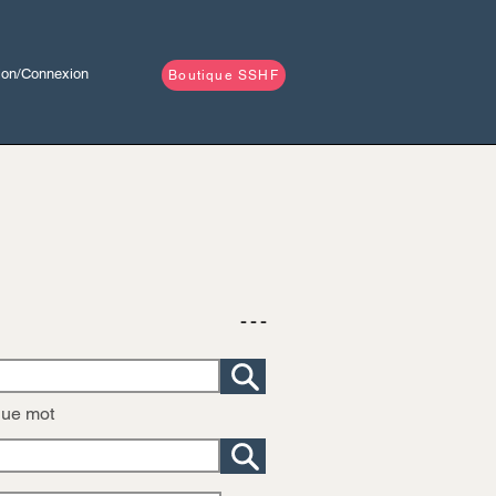
tion/Connexion
Boutique SSHF
- - -
que mot