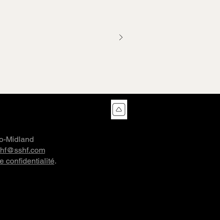
co-Midland
shf@sshf.com
e confidentialité
.