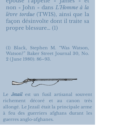
épouse l’appelle « James » et
non « John » dans
L’Homme à la
lèvre tordue
(TWIS), ainsi que la
façon désinvolte dont il traite sa
propre blessure… (1)
(1) Black, Stephen M. “Was Watson,
Watson?” Baker Street Journal 30, No.
2 (June 1980): 86–93.
Le
Jezail
est un fusil artisanal souvent
richement décoré et au canon très
allongé. Le Jezail était la principale arme
à feu des guerriers afghans durant les
guerres anglo-afghanes.
C’est sans doute à force de