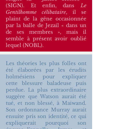
(SIGN). Et enfin, dans
Le
Gentilhomme célibataire
, il se
plaint de la gêne occasionnée
par la balle de Jezail « dans un
de ses membres », mais il
semble à présent avoir oublié
lequel (NOBL).
Les théories les plus folles ont
été élaborées par les érudits
holmésiens pour expliquer
cette blessure baladeuse puis
perdue. La plus extraordinaire
suggère que Watson aurait été
tué, et non blessé, à Maiwand.
Son ordonnance Murray aurait
ensuite pris son identité, ce qui
expliquerait pourquoi son