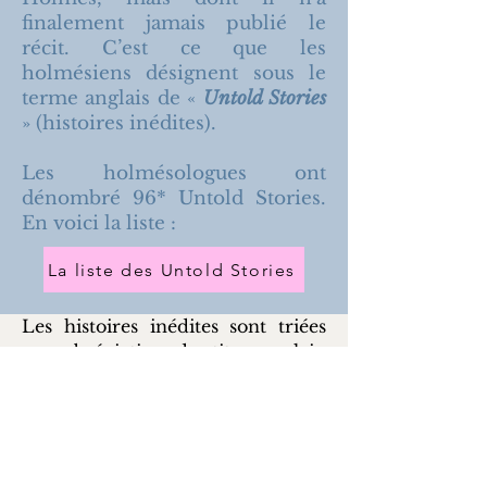
finalement jamais publié le
récit. C’est ce que les
holmésiens désignent sous le
terme anglais de «
Untold Stories
» (histoires inédites).
Les holmésologues ont
dénombré 96* Untold Stories.
En voici la liste :
La liste des Untold Stories
Les histoires inédites sont triées
par abréviation du titre anglais.
Pour en savoir plus sur les
abréviations anglaises,
cliquez ici
.