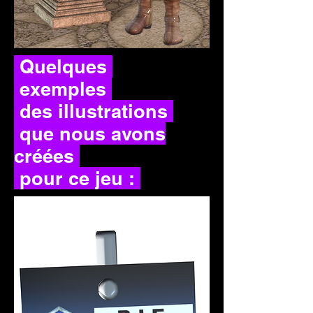
Quelques
exemples
des illustrations
que nous avons
créées
pour ce jeu :