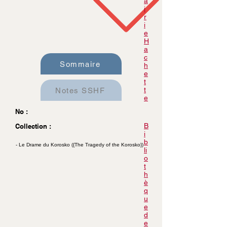
a
i
r
i
e
H
a
c
Sommaire
h
e
t
t
Notes SSHF
e
No :
B
Collection :
i
b
- Le Drame du Korosko ({The Tragedy of the Korosko})
li
o
t
h
è
q
u
e
d
e