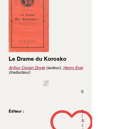
Le Drame du Korosko
Arthur Conan Doyle
(auteur),
Henry Evie
(traducteur)
0
L
Éditeur :
i
b
r