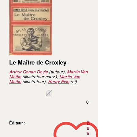
Le Maître de Croxley
Arthur Conan Doyle
(auteur),
Martin Van
Maële
(illustrateur couv.),
Martin Van
Maële
(illustrateur),
Henry Evie
(ni)
0
S
Éditeur :
o
c