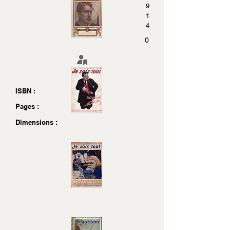
9
1
4
0
ISBN :
Pages :
Dimensions :