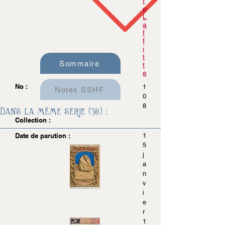
r
e
L
a
f
f
i
t
Sommaire
t
e
No :
1
Notes SSHF
0
8
Dans la même série (36) :
Collection :
Date de parution :
1
5
j
a
n
v
i
e
r
1