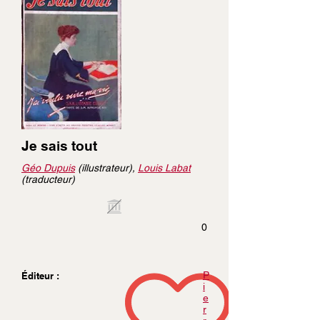
Je sais tout
Géo Dupuis
(illustrateur),
Louis Labat
(traducteur)
0
P
Éditeur :
i
e
r