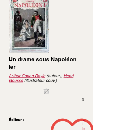
Un drame sous Napoléon
Ier
Arthur Conan Doyle
(auteur),
Henri
Gousse
(illustrateur couv.)
0
L
Éditeur :
i
b