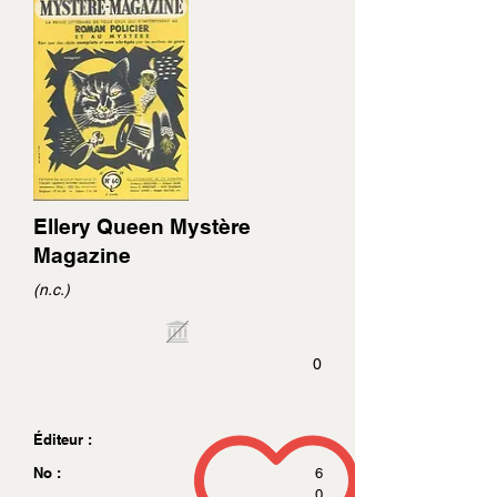
Ellery Queen Mystère
Magazine
(n.c.)
0
Éditeur :
No :
6
0