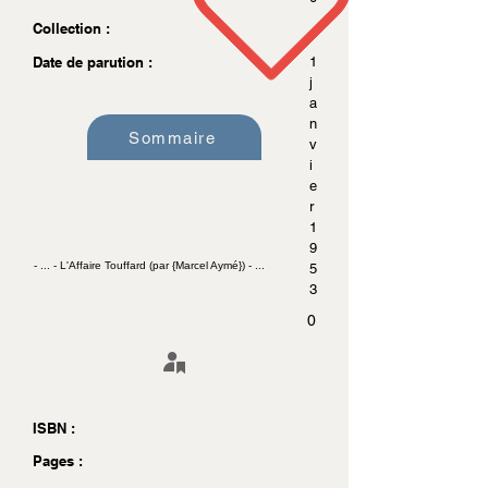
Collection :
Date de parution :
1
j
a
n
Sommaire
v
i
e
r
1
9
- ... - L'Affaire Touffard (par {Marcel Aymé}) - ...
5
3
0
ISBN :
Pages :