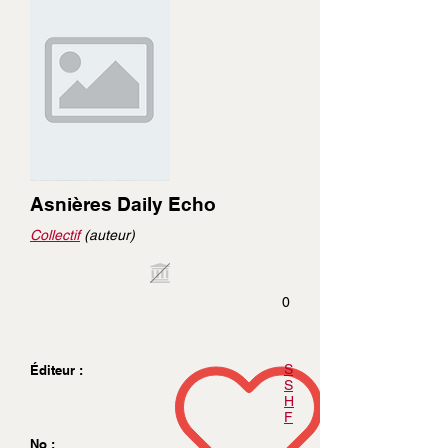
Asnières Daily Echo
Collectif
(auteur)
0
S
Éditeur :
S
H
F
No :