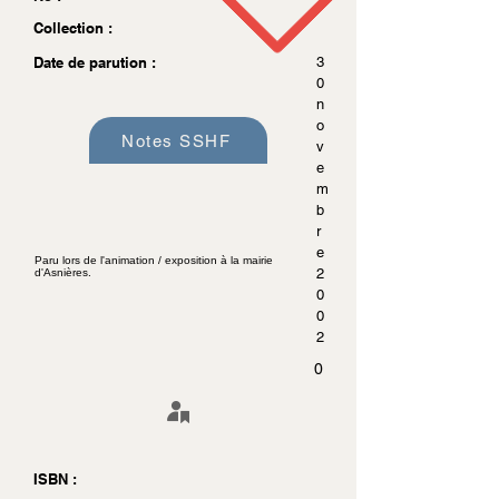
Collection :
Date de parution :
3
0
n
o
Notes SSHF
v
e
m
b
r
e
Paru lors de l'animation / exposition à la mairie
2
d'Asnières.
0
0
2
0
ISBN :