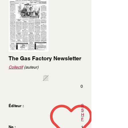
The Gas Factory Newsletter
Collectif
(auteur)
0
S
Éditeur :
S
H
F
No :
1