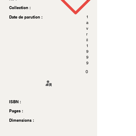
Collection :
Date de parution :
1
a
v
r
il
1
9
9
9
0
ISBN :
Pages :
Dimensions :