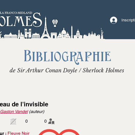
Inscrip
Bibliographie
de Sir Arthur Conan Doyle / Sherlock Holmes
eau de l'invisible
 Gaston Vandel
(auteur)
0
0
Fleuve Noir
ur :