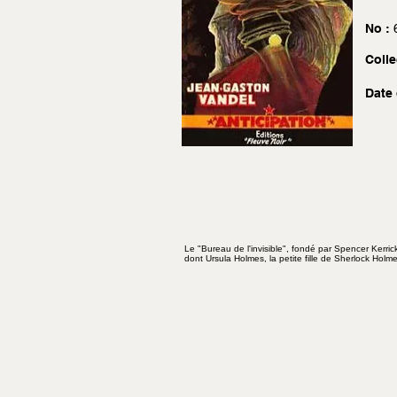
No :
Colle
Date 
Le "Bureau de l'invisible", fondé par Spencer Kerric
dont Ursula Holmes, la petite fille de Sherlock Holme