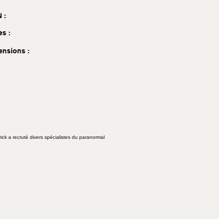
 :
es :
ensions :
ick a recruté divers spécialistes du paranormal