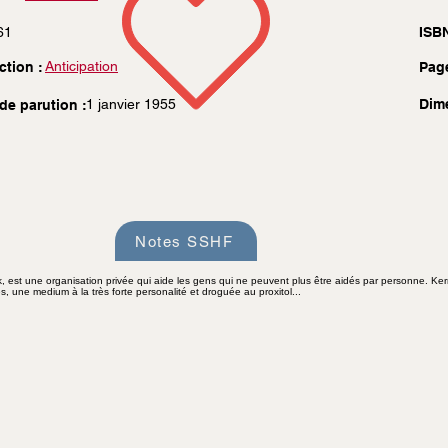
61
ISBN
Anticipation
ction :
Pag
1 janvier 1955
Dim
de parution :
Notes SSHF
k, est une organisation privée qui aide les gens qui ne peuvent plus être aidés par personne. Kerr
s, une medium à la très forte personalité et droguée au proxitol...