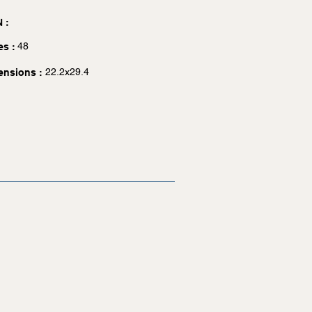
 :
48
es :
22.2x29.4
ensions :