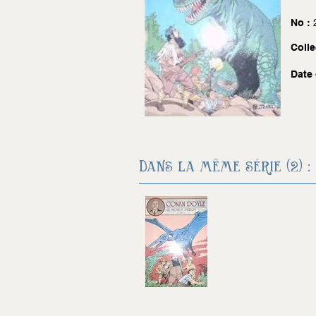
No :
Colle
Date 
Dans la même série (2) :