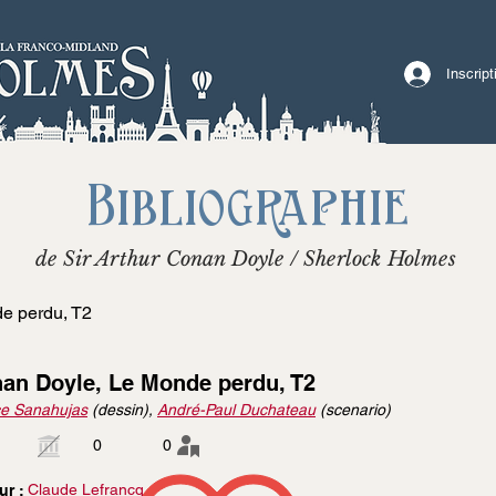
Inscrip
Bibliographie
de Sir Arthur Conan Doyle / Sherlock Holmes
e perdu, T2
an Doyle, Le Monde perdu, T2
ce Sanahujas
(dessin),
André-Paul Duchateau
(scenario)
0
0
Claude Lefrancq
ur :