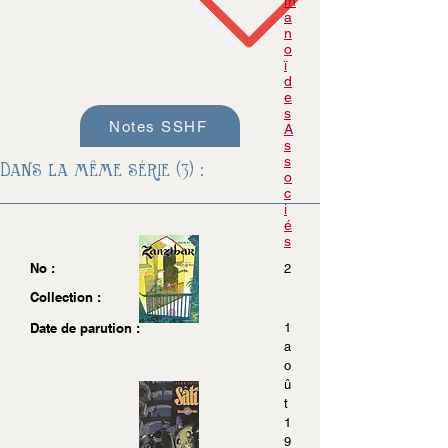
m
a
n
o
ï
d
e
s
Notes SSHF
A
s
s
Dans la même série (3) :
o
c
i
é
s
No :
2
Collection :
Date de parution :
1
a
o
û
t
1
9