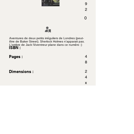
9
2
0
Aventures de deux petits irréguliers de Londres (peut-
être de Baker Street). Sherlock Holmes n'apparait pas.
L'ombre de Jack l'éventreur plane dans ce numéro :)
ISBN :
Pages :
4
8
Dimensions :
2
4
x
3
2