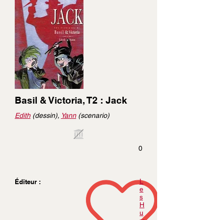
Basil & Victoria, T2 : Jack
Edith
(dessin),
Yann
(scenario)
0
L
Éditeur :
e
s
H
u