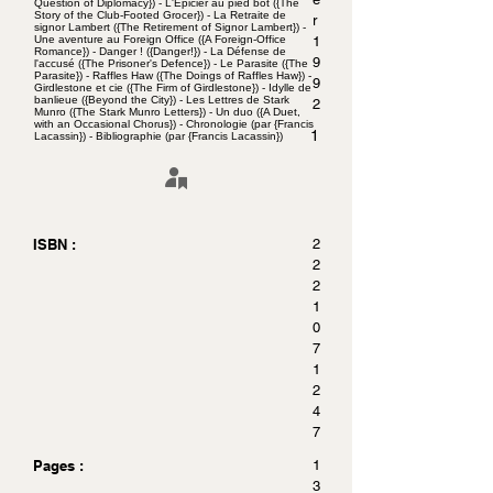
Question of Diplomacy}) - L'Épicier au pied bot ({The
Story of the Club-Footed Grocer}) - La Retraite de
r
signor Lambert ({The Retirement of Signor Lambert}) -
Une aventure au Foreign Office ({A Foreign-Office
1
Romance}) - Danger ! ({Danger!}) - La Défense de
9
l'accusé ({The Prisoner's Defence}) - Le Parasite ({The
Parasite}) - Raffles Haw ({The Doings of Raffles Haw}) -
9
Girdlestone et cie ({The Firm of Girdlestone}) - Idylle de
banlieue ({Beyond the City}) - Les Lettres de Stark
2
Munro ({The Stark Munro Letters}) - Un duo ({A Duet,
with an Occasional Chorus}) - Chronologie (par {Francis
1
Lacassin}) - Bibliographie (par {Francis Lacassin})
ISBN :
2
2
2
1
0
7
1
2
4
7
Pages :
1
3