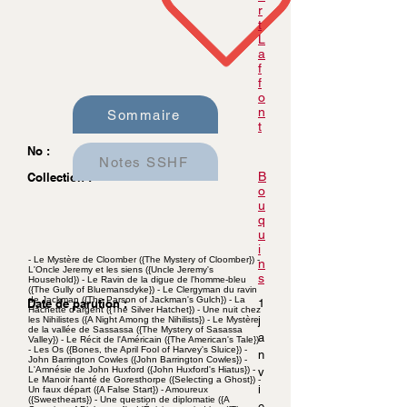
r
t
L
a
f
f
o
n
Sommaire
t
No :
Notes SSHF
B
Collection :
o
u
q
u
i
- Le Mystère de Cloomber ({The Mystery of Cloomber}) -
n
L'Oncle Jeremy et les siens ({Uncle Jeremy's
s
Household}) - Le Ravin de la digue de l'homme-bleu
({The Gully of Bluemansdyke}) - Le Clergyman du ravin
de Jackman ({The Parson of Jackman's Gulch}) - La
Date de parution :
1
Hachette d'argent ({The Silver Hatchet}) - Une nuit chez
j
les Nihilistes ({A Night Among the Nihilists}) - Le Mystère
de la vallée de Sassassa ({The Mystery of Sasassa
a
Valley}) - Le Récit de l'Américain ({The American's Tale})
- Les Os ({Bones, the April Fool of Harvey's Sluice}) -
n
John Barrington Cowles ({John Barrington Cowles}) -
L'Amnésie de John Huxford ({John Huxford's Hiatus}) -
v
Le Manoir hanté de Goresthorpe ({Selecting a Ghost}) -
i
Un faux départ ({A False Start}) - Amoureux
({Sweethearts}) - Une question de diplomatie ({A
e