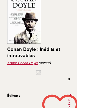
Conan Doyle : Inédits et
introuvables
Arthur Conan Doyle
(auteur)
0
R
Éditeur :
o
b
e