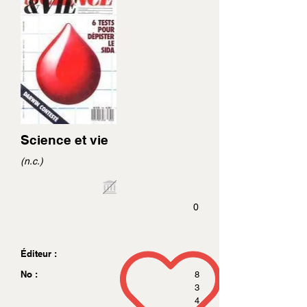
Science et vie
(n.c.)
0
Éditeur :
No :
8
3
4