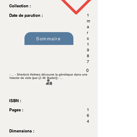
Collection :
Date de parution :
1
m
a
r
Sommaire
s
1
9
8
7
0
- ... - Sherlock Holmes découvre la génétique dans une
histoire de viols (par {J.-M. Bader}) - ...
ISBN :
Pages :
1
6
4
Dimensions :