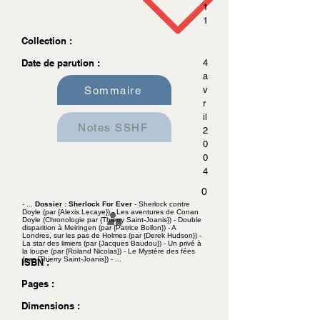
1
1
Collection :
Date de parution :
4
a
Sommaire
v
r
il
Notes SSHF
2
0
0
4
0
- ...
Dossier : Sherlock For Ever
- Sherlock contre
Doyle (par {Alexis Lecaye}) - Les aventures de Conan
Doyle (Chronologie par {Thierry Saint-Joanis}) - Double
disparition à Meiringen (par {Patrice Bollon}) - A
Londres, sur les pas de Holmes (par {Derek Hudson}) -
La star des limiers (par {Jacques Baudou}) - Un privé à
la loupe (par {Roland Nicolas}) - Le Mystère des fées
(par {Thierry Saint-Joanis}) - ...
ISBN :
Pages :
Dimensions :