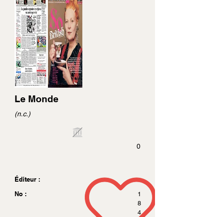
Le Monde
(n.c.)
0
Éditeur :
No :
1
8
4