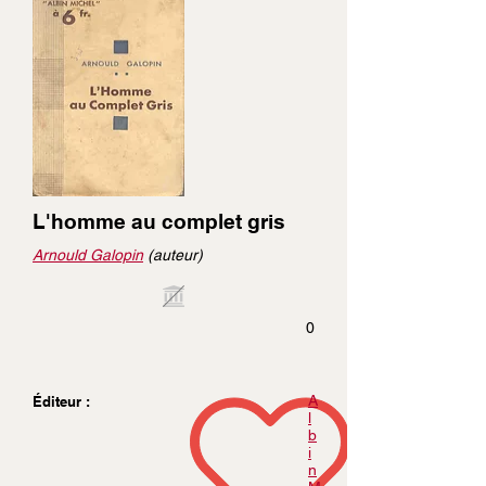
L'homme au complet gris
Arnould Galopin
(auteur)
0
A
Éditeur :
l
b
i
n