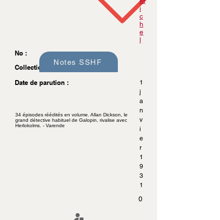
M
i
c
h
e
l
No :
Notes SSHF
Collection :
Date de parution :
1
j
a
n
34 épisodes réédités en volume. Allan Dickson, le
v
grand détective habituel de Galopin, rivalise avec
Herlokolms. - Varende
i
e
r
1
9
3
1
0