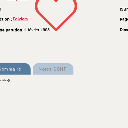
3
ISBN
Policiers
ction :
Pag
1 février 1993
Dim
de parution :
Sommaire
Notes SSHF
villes})