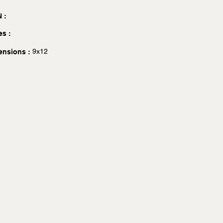
 :
es :
9x12
ensions :