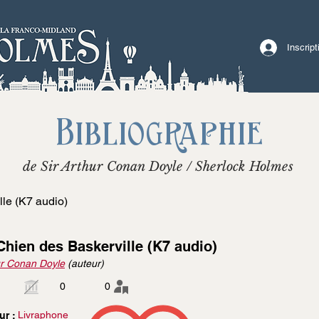
Inscrip
Bibliographie
de Sir Arthur Conan Doyle / Sherlock Holmes
le (K7 audio)
Chien des Baskerville (K7 audio)
r Conan Doyle
(auteur)
0
0
Livraphone
ur :