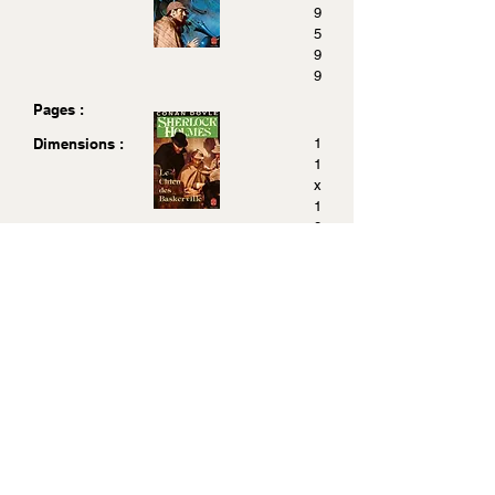
9
5
9
9
Pages :
Dimensions :
1
1
x
1
8
- Un scandale en Bohême ({A Scandal in Bohemia}) -