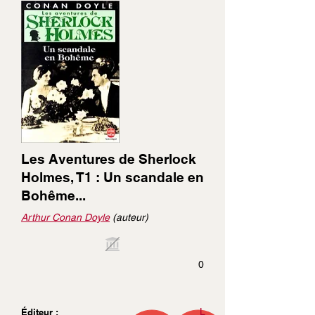
Les Aventures de Sherlock
Holmes, T1 : Un scandale en
Bohême...
Arthur Conan Doyle
(auteur)
0
L
Éditeur :