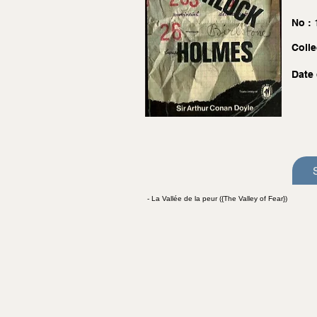
No :
Colle
Date 
- La Vallée de la peur ({The Valley of Fear})