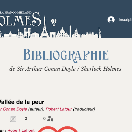
Inscrip
Bibliographie
de Sir Arthur Conan Doyle / Sherlock Holmes
Vallée de la peur
r Conan Doyle
(auteur),
Robert Latour
(traducteur)
0
0
Robert Laffont
ur :