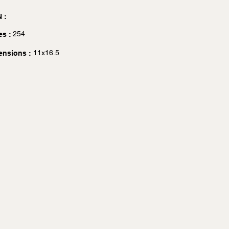
 :
254
es :
11x16.5
ensions :