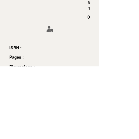
8
1
0
ISBN :
Pages :
Dimensions :