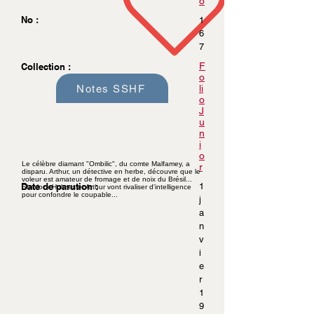
o
No :
1
6
7
F
Collection :
o
Notes SSHF
li
o
J
u
n
i
o
Le célèbre diamant "Ombilic", du comte Malfamey, a
r
disparu. Arthur, un détective en herbe, découvre que le
voleur est amateur de fromage et de noix du Brésil...
Date de parution :
1
Sherlock Holmes et Arthur vont rivaliser d'intelligence
pour confondre le coupable...
j
a
n
v
i
e
r
1
9