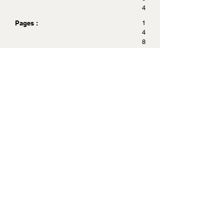
4
Pages :
1
4
8
Dimensions :
1
8
.
5
x
1
1