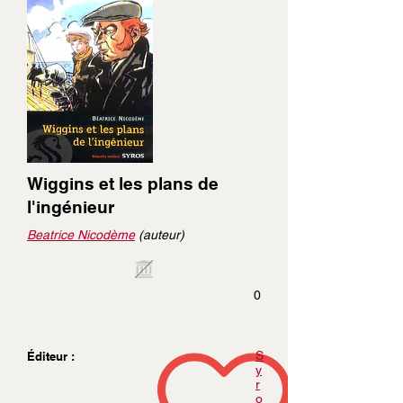
Wiggins et les plans de
l'ingénieur
Beatrice Nicodème
(auteur)
0
S
Éditeur :
y
r
o