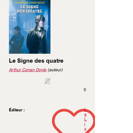
Le Signe des quatre
Arthur Conan Doyle
(auteur)
0
L
Éditeur :
e
L
i
v