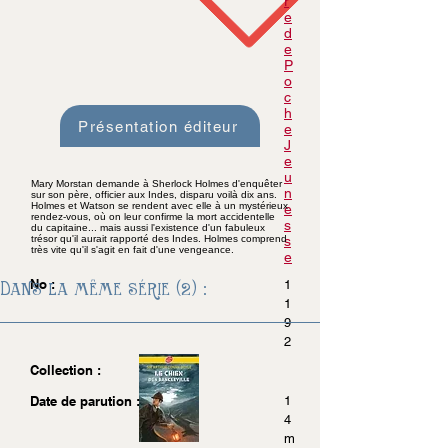
r
e
d
e
P
o
c
h
Présentation éditeur
e
J
e
u
Mary Morstan demande à Sherlock Holmes d'enquêter
n
sur son père, officier aux Indes, disparu voilà dix ans.
Holmes et Watson se rendent avec elle à un mystérieux
e
rendez-vous, où on leur confirme la mort accidentelle
s
du capitaine... mais aussi l'existence d'un fabuleux
trésor qu'il aurait rapporté des Indes. Holmes comprend
s
très vite qu'il s'agit en fait d'une vengeance.
e
No :
Dans la même série (2) :
1
1
9
2
Collection :
Date de parution :
1
4
m