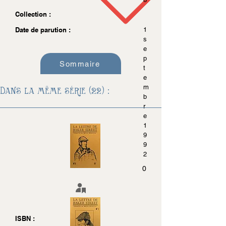
Collection :
Date de parution :
1
s
e
p
Sommaire
t
e
m
Dans la même série (22) :
b
r
e
1
9
9
2
0
ISBN :