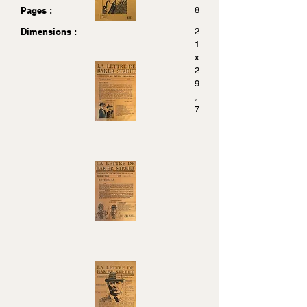
Pages :
8
Dimensions :
2
1
x
2
9
,
7