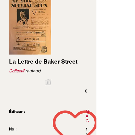
La Lettre de Baker Street
Collectif
(auteur)
0
M
Éditeur :
A
G
No :
1
8