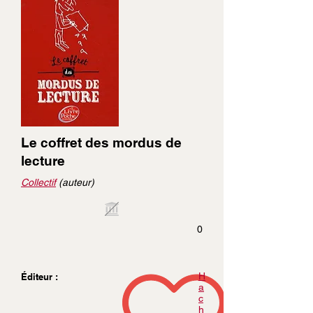
Le coffret des mordus de
lecture
Collectif
(auteur)
0
H
Éditeur :
a
c
h