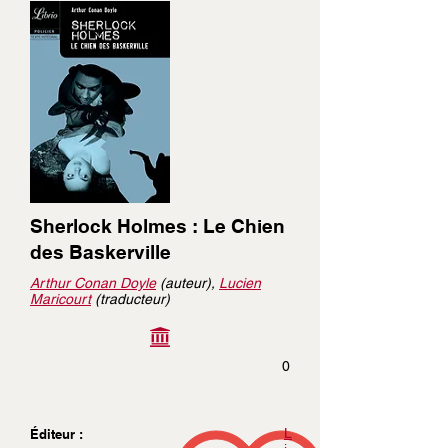
Sherlock Holmes : Le Chien
des Baskerville
Arthur Conan Doyle
(auteur),
Lucien
Maricourt
(traducteur)
0
L
Éditeur :