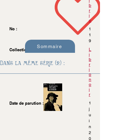
i
b
r
i
o
No :
1
1
9
Sommaire
L
Collection :
i
b
Dans la même série (2) :
r
i
o
n
o
i
r
Date de parution :
1
j
u
i
n
2
0