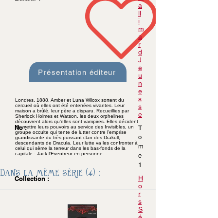
a
ll
i
m
a
r
d
J
e
Présentation éditeur
u
n
e
s
Londres, 1888. Amber et Luna Wilcox sortent du
cercueil où elles ont été enterrées vivantes. Leur
s
maison a brûlé, leur père a disparu. Recueillies par
e
Sherlock Holmes et Watson, les deux orphelines
découvrent alors qu'elles sont vampires. Elles décident
No :
de mettre leurs pouvoirs au service des Invisibles, un
T
groupe occulte qui tente de lutter contre l'emprise
o
grandissante du très puissant clan des Drakull,
descendants de Dracula. Leur lutte va les confronter à
m
celui qui sème la terreur dans les bas-fonds de la
capitale : Jack l'Eventreur en personne...
e
1
Dans la même série (4) :
H
Collection :
o
r
s
S
é