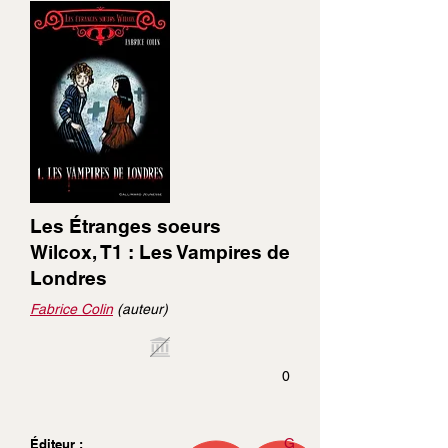
Les Étranges soeurs
Wilcox, T1 : Les Vampires de
Londres
Fabrice Colin
(auteur)
0
G
Éditeur :