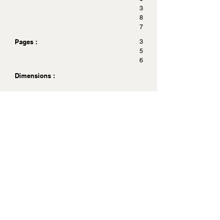
3
8
7
Pages :
3
5
6
Dimensions :