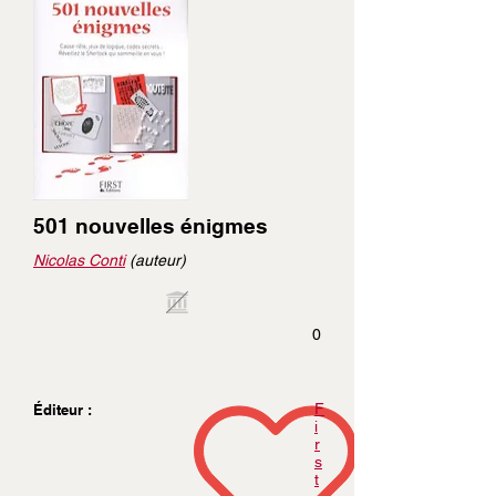
501 nouvelles énigmes
Nicolas Conti
(auteur)
0
F
Éditeur :
i
r
s
t