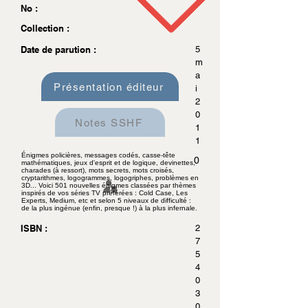
No :
Collection :
Date de parution :
5
m
a
Présentation éditeur
i
2
0
Notes SSHF
1
1
Énigmes policières, messages codés, casse-tête
0
mathématiques, jeux d'esprit et de logique, devinettes,
charades (à ressort), mots secrets, mots croisés,
cryptarithmes, logogrammes, logogriphes, problèmes en
3D... Voici 501 nouvelles énigmes classées par thèmes
inspirés de vos séries TV préférées : Cold Case, Les
Experts, Medium, etc et selon 5 niveaux de difficulté :
de la plus ingénue (enfin, presque !) à la plus infernale.
ISBN :
2
7
5
4
0
3
0