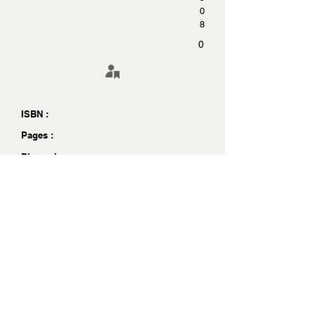
0
8
0
ISBN :
Pages :
Dimensions :