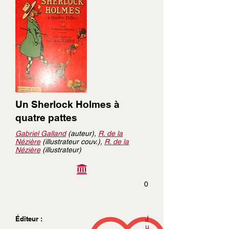
Un Sherlock Holmes à
quatre pattes
Gabriel Galland
(auteur),
R. de la
Nézière
(illustrateur couv.),
R. de la
Nézière
(illustrateur)
0
J
Éditeur :
u